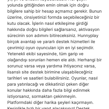
yolunda gittiğinden emin olmak için doğru
bilgilere sahip bir hesap açmamız gerekir. Bunun
üzerine, cinsiyetinizi formda seçebileceğiniz bir
kutu olacak. İşlerin nasıl etkileşime girdiği
hakkında doğru bilgileri sağlarsanız, aktivasyon
sürecinin son adımını bitireceksiniz. Hunnyplay
birçok avantajı ve yararlı destek hizmetleri ile
çevrimiçi oyun oyuncuları için en iyi seçimdir.
Yetenekli ekibi sayesinde, tüm garip ve
olağandışı sorunları hemen ele aldı. Herhangi bir
sorunuz varsa veya yardıma ihtiyacınız varsa,
lisanslı site destek birimine ulaşabileceğiniz
tarihleri ve saatleri bulabilirsiniz. Oyunlar, nasıl
para yatırılacağı ve dikkatinizi çeken diğer
konular hakkında daha fazla bilgi edinmek
istiyorsanız, sormaktan çekinmeyin.
Platformdaki diğer harika şeyleri kaçırmayın.
Kesinlikle hızlı bir yanıt alacaksınız! Destek