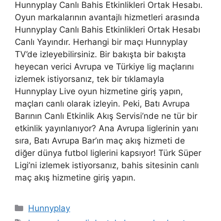
Hunnyplay Canlı Bahis Etkinlikleri Ortak Hesabı.
Oyun markalarının avantajlı hizmetleri arasında
Hunnyplay Canlı Bahis Etkinlikleri Ortak Hesabı
Canlı Yayındır. Herhangi bir maçı Hunnyplay
TV’de izleyebilirsiniz. Bir bakışta bir bakışta
heyecan verici Avrupa ve Türkiye lig maçlarını
izlemek istiyorsanız, tek bir tıklamayla
Hunnyplay Live oyun hizmetine giriş yapın,
maçları canlı olarak izleyin. Peki, Batı Avrupa
Barının Canlı Etkinlik Akış Servisi’nde ne tür bir
etkinlik yayınlanıyor? Ana Avrupa liglerinin yanı
sıra, Batı Avrupa Bar’ın maç akış hizmeti de
diğer dünya futbol liglerini kapsıyor! Türk Süper
Ligi’ni izlemek istiyorsanız, bahis sitesinin canlı
maç akış hizmetine giriş yapın.
Kategoriler
Hunnyplay
Etiketler