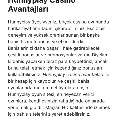
Avantajları
Hunnyplay üyesiyseniz, birçok casino oyununda
harika fiyatların tadını çıkarabilirsiniz. Eşsiz bir
deneyim ve yüksek oranlar sunan bir başka
bahis hizmeti bonus ve etkinliklerdir.
Bahislerinizi daha başarılı hale getirebilecek
çeşitli bonuslar ve promosyonlar vardır. Diyelim
ki bahis yaparken biraz para kaybettiniz, ancak
bunu telafi etmek için kazandığınız bonusları
kullanabilirsiniz.
Hunnyplay casino avantajları
ile
bir hesap için kaydolun ve çeşitli bahis
oyunlarında mükemmel fiyatlara erişin.
Hunnyplay oyun sitesi, en heyecan verici
oyunlara, kendi evinizin rahatlığında ön sırada
yer almak gibidir. Maçları HD kalitesinde izlemek
için bahis sitelerini ziyaret edebilirsiniz.