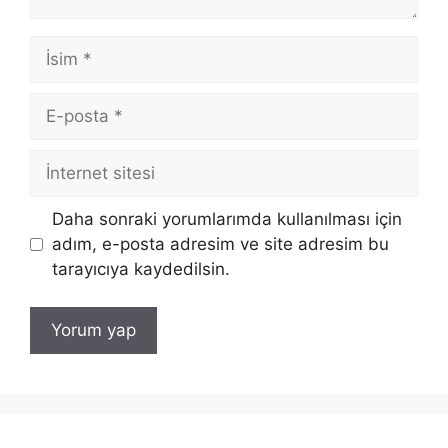
İsim
E-
posta
İnternet
sitesi
Daha sonraki yorumlarımda kullanılması için
adım, e-posta adresim ve site adresim bu
tarayıcıya kaydedilsin.