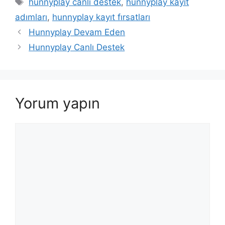
hunnyplay canli destek
,
hunnyplay kayıt
adımları
,
hunnyplay kayıt fırsatları
Hunnyplay Devam Eden
Hunnyplay Canlı Destek
Yorum yapın
Yorum