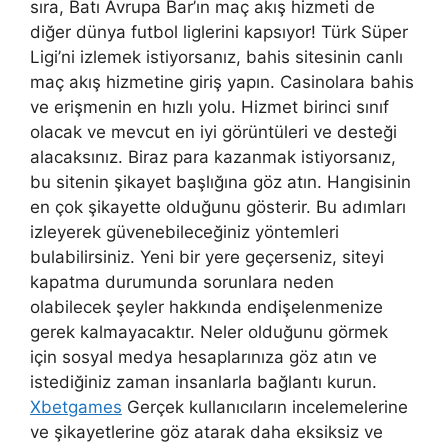
sıra, Batı Avrupa Bar’ın maç akış hizmeti de
diğer dünya futbol liglerini kapsıyor! Türk Süper
Ligi’ni izlemek istiyorsanız, bahis sitesinin canlı
maç akış hizmetine giriş yapın. Casinolara bahis
ve erişmenin en hızlı yolu. Hizmet birinci sınıf
olacak ve mevcut en iyi görüntüleri ve desteği
alacaksınız. Biraz para kazanmak istiyorsanız,
bu sitenin şikayet başlığına göz atın. Hangisinin
en çok şikayette olduğunu gösterir. Bu adımları
izleyerek güvenebileceğiniz yöntemleri
bulabilirsiniz. Yeni bir yere geçerseniz, siteyi
kapatma durumunda sorunlara neden
olabilecek şeyler hakkında endişelenmenize
gerek kalmayacaktır. Neler olduğunu görmek
için sosyal medya hesaplarınıza göz atın ve
istediğiniz zaman insanlarla bağlantı kurun.
Xbetgames
Gerçek kullanıcıların incelemelerine
ve şikayetlerine göz atarak daha eksiksiz ve