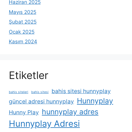
Haziran 2025
Mayıs 2025
Şubat 2025
Ocak 2025
Kasım 2024
Etiketler
bahis sitesi hunnyplay
bahis siteleri
bahis sitesi
Hunnyplay
güncel adresi hunnyplay
hunnyplay adres
Hunny Play
Hunnyplay Adresi