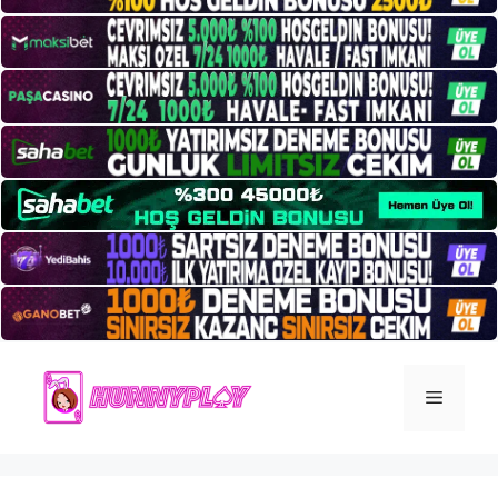
İçeriğe
atla
Menü