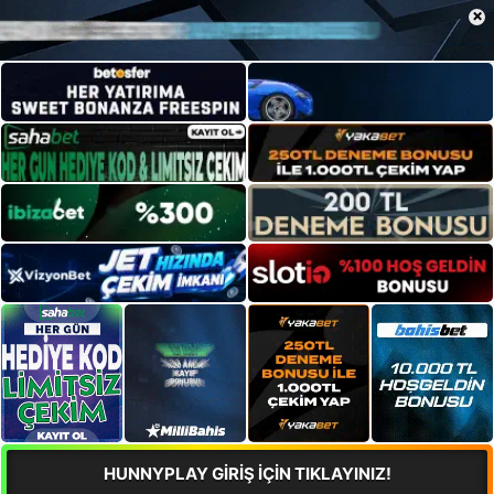
×
HUNNYPLAY GİRİŞ İÇİN TIKLAYINIZ!