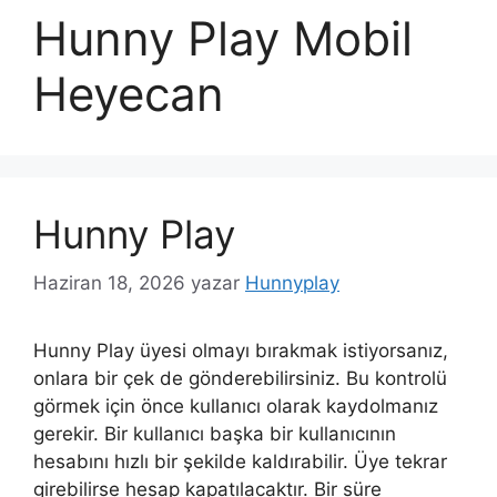
Hunny Play Mobil
Heyecan
Hunny Play
Haziran 18, 2026
yazar
Hunnyplay
Hunny Play üyesi olmayı bırakmak istiyorsanız,
onlara bir çek de gönderebilirsiniz. Bu kontrolü
görmek için önce kullanıcı olarak kaydolmanız
gerekir. Bir kullanıcı başka bir kullanıcının
hesabını hızlı bir şekilde kaldırabilir. Üye tekrar
girebilirse hesap kapatılacaktır. Bir süre