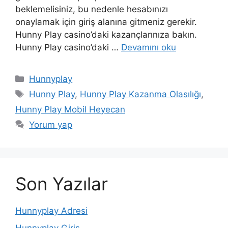
beklemelisiniz, bu nedenle hesabınızı
onaylamak için giriş alanına gitmeniz gerekir.
Hunny Play casino’daki kazançlarınıza bakın.
Hunny Play casino’daki …
Devamını oku
Kategoriler
Hunnyplay
Etiketler
Hunny Play
,
Hunny Play Kazanma Olasılığı
,
Hunny Play Mobil Heyecan
Yorum yap
Son Yazılar
Hunnyplay Adresi
Hunnyplay Giriş