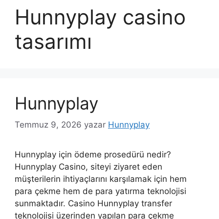
Hunnyplay casino
tasarımı
Hunnyplay
Temmuz 9, 2026
yazar
Hunnyplay
Hunnyplay için ödeme prosedürü nedir?
Hunnyplay Casino, siteyi ziyaret eden
müşterilerin ihtiyaçlarını karşılamak için hem
para çekme hem de para yatırma teknolojisi
sunmaktadır. Casino Hunnyplay transfer
teknolojisi üzerinden yapılan para çekme