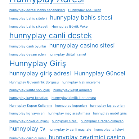
hunnyplay adresi bahis seçenekleri
Hunnyplay Ana Ekran
hunnyplay bahis sitesi
hunnyplay bahis siteleri
hunnyplay bahis şikayeti
Hunnyplay Büyük Poker
hunnyplay canli destek
hunnyplay casino sitesi
hunnyplay canlı oyunlar
hunnyplay devam eden
hunnyplay dijital hizmet
Hunnyplay Giriş
hunnyplay giriş adresi
Hunnyplay Güncel
Hunnyplay Güvenilirlik Sorgusu
hunnyplay hızlı i̇nceleme
hunnyplay kalite sonuçları
hunnyplay kayıt adımları
hunnyplay kayıt fırsatları
hunnyplay kimlik kısıtlaması
Hunnyplay Kupon Kullanımı
hunnyplay kuponları
hunnyplay kış sporları
hunnyplay lig yayınları
hunnyplay maç araştırması
hunnyplay mobil giriş
hunnyplay poker dünyası
hunnyplay sitesi
hunnyplay sıradan olmayan
hunnyplay tv
hunnyplay tv canli maç izle
hunnyplay tv i̇şlevi
hunnyplay çevrimiçi casino
hunnyplay çarpıcı yönü