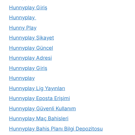
Hunnyplay Giriş
Hunnyplay
Hunny Play
Hunnyplay Şikayet
Hunnyplay Güncel
Hunnyplay Adresi
Hunnyplay Giriş
Hunnyplay
Hunnyplay Lig Yayınları
Hunnyplay Eposta Erişimi
Hunnyplay Güvenli Kullanım
Hunnyplay Maç Bahisleri
Hunnyplay Bahis Planı Bilgi Depozitosu