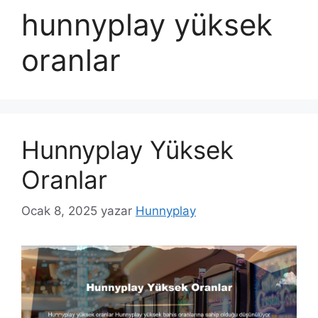
hunnyplay yüksek
oranlar
Hunnyplay Yüksek
Oranlar
Ocak 8, 2025
yazar
Hunnyplay