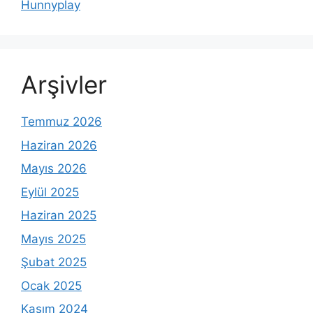
Hunnyplay
Arşivler
Temmuz 2026
Haziran 2026
Mayıs 2026
Eylül 2025
Haziran 2025
Mayıs 2025
Şubat 2025
Ocak 2025
Kasım 2024