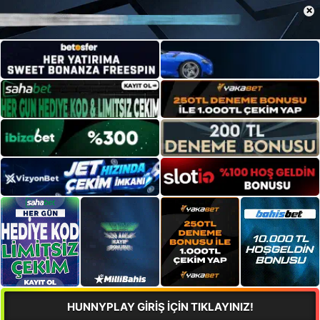
×
HUNNYPLAY GİRİŞ İÇİN TIKLAYINIZ!