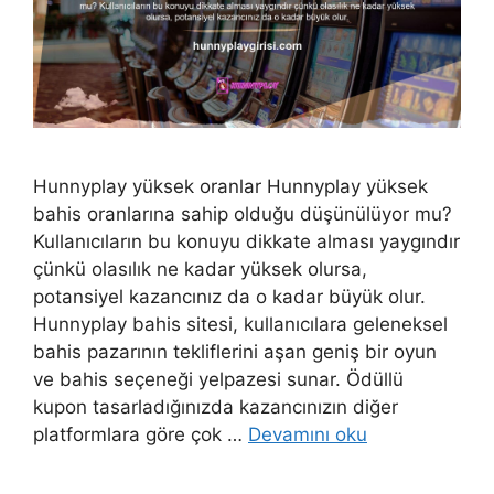
Hunnyplay yüksek oranlar Hunnyplay yüksek
bahis oranlarına sahip olduğu düşünülüyor mu?
Kullanıcıların bu konuyu dikkate alması yaygındır
çünkü olasılık ne kadar yüksek olursa,
potansiyel kazancınız da o kadar büyük olur.
Hunnyplay bahis sitesi, kullanıcılara geleneksel
bahis pazarının tekliflerini aşan geniş bir oyun
ve bahis seçeneği yelpazesi sunar. Ödüllü
kupon tasarladığınızda kazancınızın diğer
platformlara göre çok …
Devamını oku