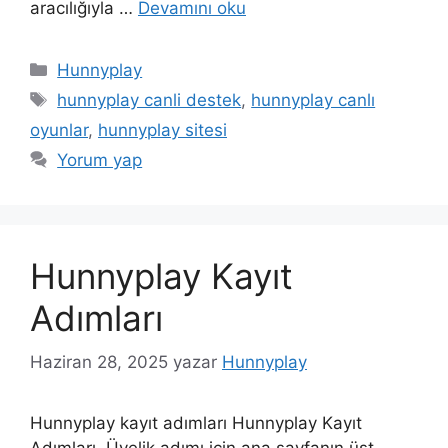
aracılığıyla …
Devamını oku
Kategoriler
Hunnyplay
Etiketler
hunnyplay canli destek
,
hunnyplay canlı
oyunlar
,
hunnyplay sitesi
Yorum yap
Hunnyplay Kayıt
Adımları
Haziran 28, 2025
yazar
Hunnyplay
Hunnyplay kayıt adımları Hunnyplay Kayıt