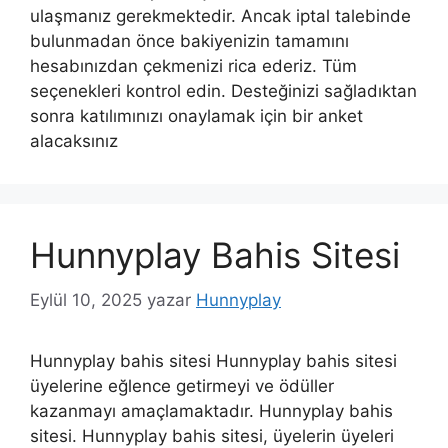
ulaşmanız gerekmektedir. Ancak iptal talebinde
bulunmadan önce bakiyenizin tamamını
hesabınızdan çekmenizi rica ederiz. Tüm
seçenekleri kontrol edin. Desteğinizi sağladıktan
sonra katılımınızı onaylamak için bir anket
alacaksınız
Hunnyplay Bahis Sitesi
Eylül 10, 2025
yazar
Hunnyplay
Hunnyplay bahis sitesi Hunnyplay bahis sitesi
üyelerine eğlence getirmeyi ve ödüller
kazanmayı amaçlamaktadır. Hunnyplay bahis
sitesi. Hunnyplay bahis sitesi, üyelerin üyeleri