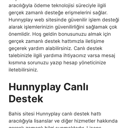
aracılığıyla ödeme teknolojisi süreciyle ilgili
gerçek zamanlı desteğe erişmelerini sağlar.
Hunnyplay web sitesinde güvenilir işlem desteği
alarak işlemlerinizin güvenilirliğini sağlamak çok
önemlidir. Hoş geldin bonusunuzu almak için
gerçek zamanlı destek hattımızla iletişime
geçerek yardım alabilirsiniz. Canlı destek
talebinizle ilgili yardıma ihtiyacınız varsa mesaj
kısmına sorunuzu yazıp hesap yöneticinize
iletebilirsiniz.
Hunnyplay Canlı
Destek
Bahis sitesi Hunnyplay canlı destek hattı
aracılığıyla lisanslar ve diğer hizmetler hakkında