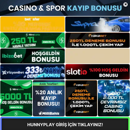
×
HUNNYPLAY GİRİŞ İÇİN TIKLAYINIZ!