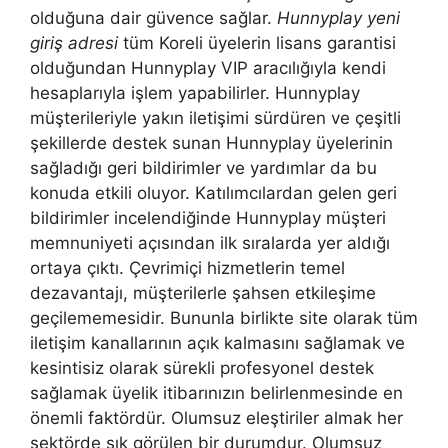
olduğuna dair güvence sağlar.
Hunnyplay yeni
giriş adresi
tüm Koreli üyelerin lisans garantisi
olduğundan Hunnyplay VIP aracılığıyla kendi
hesaplarıyla işlem yapabilirler. Hunnyplay
müşterileriyle yakın iletişimi sürdüren ve çeşitli
şekillerde destek sunan Hunnyplay üyelerinin
sağladığı geri bildirimler ve yardımlar da bu
konuda etkili oluyor. Katılımcılardan gelen geri
bildirimler incelendiğinde Hunnyplay müşteri
memnuniyeti açısından ilk sıralarda yer aldığı
ortaya çıktı. Çevrimiçi hizmetlerin temel
dezavantajı, müşterilerle şahsen etkileşime
geçilememesidir. Bununla birlikte site olarak tüm
iletişim kanallarının açık kalmasını sağlamak ve
kesintisiz olarak sürekli profesyonel destek
sağlamak üyelik itibarınızın belirlenmesinde en
önemli faktördür. Olumsuz eleştiriler almak her
sektörde sık görülen bir durumdur. Olumsuz