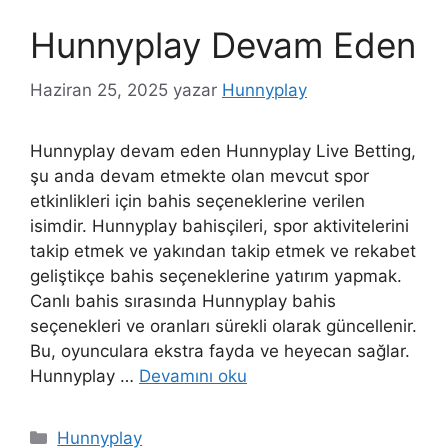
Hunnyplay Devam Eden
Haziran 25, 2025
yazar
Hunnyplay
Hunnyplay devam eden Hunnyplay Live Betting,
şu anda devam etmekte olan mevcut spor
etkinlikleri için bahis seçeneklerine verilen
isimdir. Hunnyplay bahisçileri, spor aktivitelerini
takip etmek ve yakından takip etmek ve rekabet
geliştikçe bahis seçeneklerine yatırım yapmak.
Canlı bahis sırasında Hunnyplay bahis
seçenekleri ve oranları sürekli olarak güncellenir.
Bu, oyunculara ekstra fayda ve heyecan sağlar.
Hunnyplay …
Devamını oku
Kategoriler
Hunnyplay