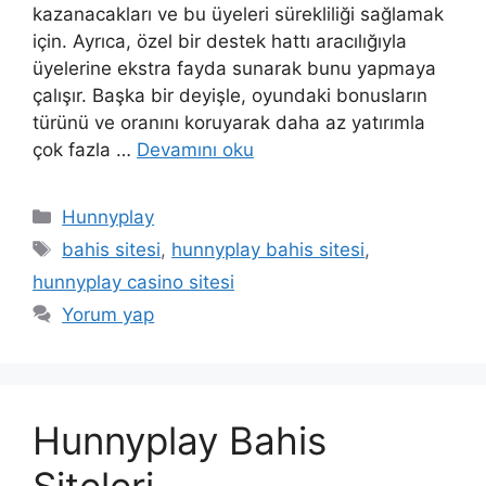
kazanacakları ve bu üyeleri sürekliliği sağlamak
için. Ayrıca, özel bir destek hattı aracılığıyla
üyelerine ekstra fayda sunarak bunu yapmaya
çalışır. Başka bir deyişle, oyundaki bonusların
türünü ve oranını koruyarak daha az yatırımla
çok fazla …
Devamını oku
Kategoriler
Hunnyplay
Etiketler
bahis sitesi
,
hunnyplay bahis sitesi
,
hunnyplay casino sitesi
Yorum yap
Hunnyplay Bahis
Siteleri