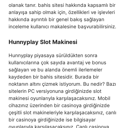
olanak tanır. bahis sitesi hakkında kapsamlı bir
anlayışa sahip olmak için, özellikleri ve işlevleri
hakkında ayrıntılı bir genel bakış sağlayan
inceleme kullanıcı makalesine başvurabilirsiniz.
Hunnyplay Slot Makinesi
Hunnyplay piyasaya sürüldükten sonra
kullanıcılarına çok sayıda avantaj ve bonus
sağlayan ve bu alanda önemli ilerlemeler
kaydeden bir bahis sitesidir. Burada bir
noktanın altını çizmek istiyorum. Bu nedir? Bazı
sitelerin PC versiyonuna girdiğinizde slot
makinesi oyunlarıyla karşılaşacaksınız. Mobil
cihazınız üzerinden bir casinoya girdiğinizde
çeşitli slot makineleriyle karşılaşacaksınız, canlı
bir casinoya girdiğinizde ise bilgisayar
oyunlarıyla karşılaşacaksınız. Canlı casinoya