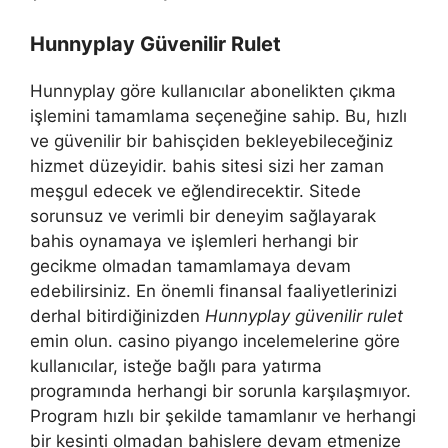
Hunnyplay Güvenilir Rulet
Hunnyplay göre kullanıcılar abonelikten çıkma
işlemini tamamlama seçeneğine sahip. Bu, hızlı
ve güvenilir bir bahisçiden bekleyebileceğiniz
hizmet düzeyidir. bahis sitesi sizi her zaman
meşgul edecek ve eğlendirecektir. Sitede
sorunsuz ve verimli bir deneyim sağlayarak
bahis oynamaya ve işlemleri herhangi bir
gecikme olmadan tamamlamaya devam
edebilirsiniz. En önemli finansal faaliyetlerinizi
derhal bitirdiğinizden
Hunnyplay güvenilir rulet
emin olun. casino piyango incelemelerine göre
kullanıcılar, isteğe bağlı para yatırma
programında herhangi bir sorunla karşılaşmıyor.
Program hızlı bir şekilde tamamlanır ve herhangi
bir kesinti olmadan bahislere devam etmenize