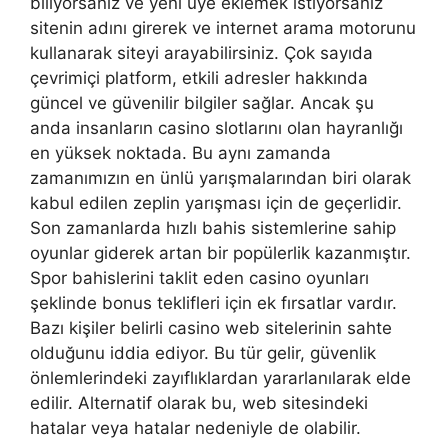
biliyorsanız ve yeni üye eklemek istiyorsanız
sitenin adını girerek ve internet arama motorunu
kullanarak siteyi arayabilirsiniz. Çok sayıda
çevrimiçi platform, etkili adresler hakkında
güncel ve güvenilir bilgiler sağlar. Ancak şu
anda insanların casino slotlarını olan hayranlığı
en yüksek noktada. Bu aynı zamanda
zamanımızın en ünlü yarışmalarından biri olarak
kabul edilen zeplin yarışması için de geçerlidir.
Son zamanlarda hızlı bahis sistemlerine sahip
oyunlar giderek artan bir popülerlik kazanmıştır.
Spor bahislerini taklit eden casino oyunları
şeklinde bonus teklifleri için ek fırsatlar vardır.
Bazı kişiler belirli casino web sitelerinin sahte
olduğunu iddia ediyor. Bu tür gelir, güvenlik
önlemlerindeki zayıflıklardan yararlanılarak elde
edilir. Alternatif olarak bu, web sitesindeki
hatalar veya hatalar nedeniyle de olabilir.