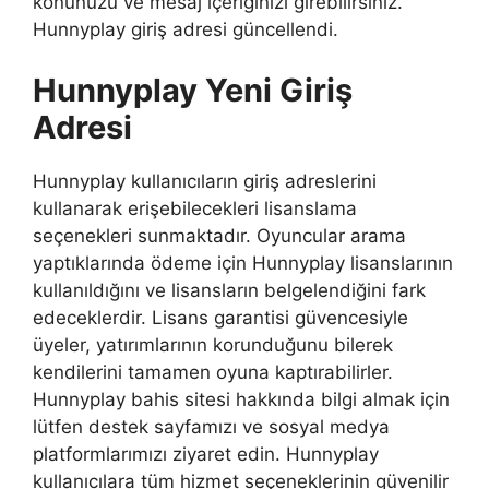
konunuzu ve mesaj içeriğinizi girebilirsiniz.
Hunnyplay giriş adresi güncellendi.
Hunnyplay Yeni Giriş
Adresi
Hunnyplay kullanıcıların giriş adreslerini
kullanarak erişebilecekleri lisanslama
seçenekleri sunmaktadır. Oyuncular arama
yaptıklarında ödeme için Hunnyplay lisanslarının
kullanıldığını ve lisansların belgelendiğini fark
edeceklerdir. Lisans garantisi güvencesiyle
üyeler, yatırımlarının korunduğunu bilerek
kendilerini tamamen oyuna kaptırabilirler.
Hunnyplay bahis sitesi hakkında bilgi almak için
lütfen destek sayfamızı ve sosyal medya
platformlarımızı ziyaret edin. Hunnyplay
kullanıcılara tüm hizmet seçeneklerinin güvenilir