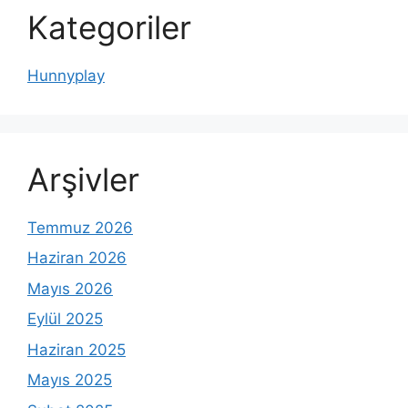
Kategoriler
Hunnyplay
Arşivler
Temmuz 2026
Haziran 2026
Mayıs 2026
Eylül 2025
Haziran 2025
Mayıs 2025