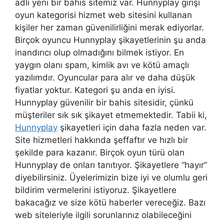
adlı yeni bir bahis sitemiz var. Hunnyplay girişi
oyun kategorisi hizmet web sitesini kullanan
kişiler her zaman güvenilirliğini merak ediyorlar.
Birçok oyuncu Hunnyplay şikayetlerinin şu anda
inandırıcı olup olmadığını bilmek istiyor. En
yaygın olanı spam, kimlik avı ve kötü amaçlı
yazılımdır. Oyuncular para alır ve daha düşük
fiyatlar yoktur. Kategori şu anda en iyisi.
Hunnyplay güvenilir bir bahis sitesidir, çünkü
müşteriler sık sık şikayet etmemektedir. Tabii ki,
Hunnyplay
şikayetleri için daha fazla neden var.
Site hizmetleri hakkında şeffaftır ve hızlı bir
şekilde para kazanır. Birçok oyun türü olan
Hunnyplay de onları tanıtıyor. Şikayetlere “hayır”
diyebilirsiniz. Üyelerimizin bize iyi ve olumlu geri
bildirim vermelerini istiyoruz. Şikayetlere
bakacağız ve size kötü haberler vereceğiz. Bazı
web siteleriyle ilgili sorunlarınız olabileceğini