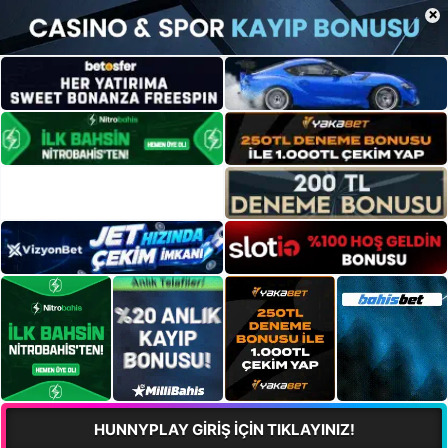
×
HUNNYPLAY GİRİŞ İÇİN TIKLAYINIZ!