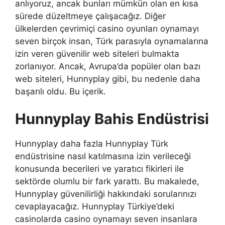
anlıyoruz, ancak bunları mümkün olan en kısa
sürede düzeltmeye çalışacağız. Diğer
ülkelerden çevrimiçi casino oyunları oynamayı
seven birçok insan, Türk parasıyla oynamalarına
izin veren güvenilir web siteleri bulmakta
zorlanıyor. Ancak, Avrupa’da popüler olan bazı
web siteleri, Hunnyplay gibi, bu nedenle daha
başarılı oldu. Bu içerik.
Hunnyplay Bahis Endüstrisi
Hunnyplay daha fazla Hunnyplay Türk
endüstrisine nasıl katılmasına izin verileceği
konusunda becerileri ve yaratıcı fikirleri ile
sektörde olumlu bir fark yarattı. Bu makalede,
Hunnyplay güvenilirliği hakkındaki sorularınızı
cevaplayacağız. Hunnyplay Türkiye’deki
casinolarda casino oynamayı seven insanlara