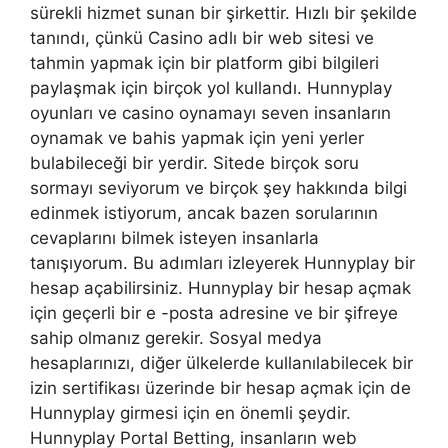
sürekli hizmet sunan bir şirkettir. Hızlı bir şekilde
tanındı, çünkü Casino adlı bir web sitesi ve
tahmin yapmak için bir platform gibi bilgileri
paylaşmak için birçok yol kullandı. Hunnyplay
oyunları ve casino oynamayı seven insanların
oynamak ve bahis yapmak için yeni yerler
bulabileceği bir yerdir. Sitede birçok soru
sormayı seviyorum ve birçok şey hakkında bilgi
edinmek istiyorum, ancak bazen sorularının
cevaplarını bilmek isteyen insanlarla
tanışıyorum. Bu adımları izleyerek Hunnyplay bir
hesap açabilirsiniz. Hunnyplay bir hesap açmak
için geçerli bir e -posta adresine ve bir şifreye
sahip olmanız gerekir. Sosyal medya
hesaplarınızı, diğer ülkelerde kullanılabilecek bir
izin sertifikası üzerinde bir hesap açmak için de
Hunnyplay girmesi için en önemli şeydir.
Hunnyplay Portal Betting, insanların web