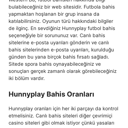
bulabileceğiniz bir web sitesidir. Futbola bahis
yapmaktan hoşlanan bir grup insana da
katılabilirsiniz. Oyunun türü hakkındaki bilgiler
de ilginç. En sevdiğiniz Hunnyplay futbol bahis
seçeneğiyle bir sorununuz var. Canlı bahis
sitelerine e-posta uyarıları gönderin ve canlı
bahis sitelerinden e-posta uyarıları, kurulduğu
günden bu yana birçok bahis fırsatı sağladı.
Sitede spora bahis oynayabileceğiniz ve
sonuçları gerçek zamanlı olarak görebileceğiniz
iki bölüm vardır.
Hunnyplay Bahis Oranları
Hunnyplay oranları için her iki parçayı da kontrol
etmelisiniz. Canlı bahis siteleri diğer çevrimiçi
casino siteleri gibi olmak istiyor çünkü yasaları