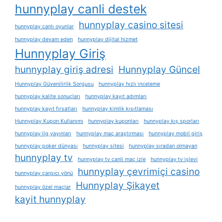
hunnyplay canli destek
hunnyplay casino sitesi
hunnyplay canlı oyunlar
hunnyplay devam eden
hunnyplay dijital hizmet
Hunnyplay Giriş
hunnyplay giriş adresi
Hunnyplay Güncel
Hunnyplay Güvenilirlik Sorgusu
hunnyplay hızlı i̇nceleme
hunnyplay kalite sonuçları
hunnyplay kayıt adımları
hunnyplay kayıt fırsatları
hunnyplay kimlik kısıtlaması
Hunnyplay Kupon Kullanımı
hunnyplay kuponları
hunnyplay kış sporları
hunnyplay lig yayınları
hunnyplay maç araştırması
hunnyplay mobil giriş
hunnyplay poker dünyası
hunnyplay sitesi
hunnyplay sıradan olmayan
hunnyplay tv
hunnyplay tv canli maç izle
hunnyplay tv i̇şlevi
hunnyplay çevrimiçi casino
hunnyplay çarpıcı yönü
Hunnyplay Şikayet
hunnyplay özel maçlar
kayit hunnyplay