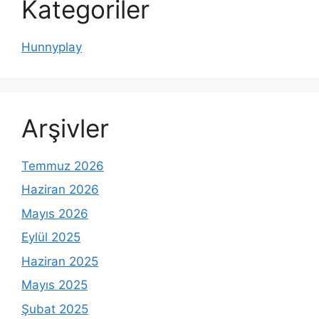
Kategoriler
Hunnyplay
Arşivler
Temmuz 2026
Haziran 2026
Mayıs 2026
Eylül 2025
Haziran 2025
Mayıs 2025
Şubat 2025