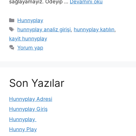
sağlayamayız. Ödeyip …
Devamını oku
Kategoriler
Hunnyplay
Etiketler
hunnyplay analiz girişi
,
hunnyplay katılın
,
kayit hunnyplay
Yorum yap
Son Yazılar
Hunnyplay Adresi
Hunnyplay Giriş
Hunnyplay
Hunny Play