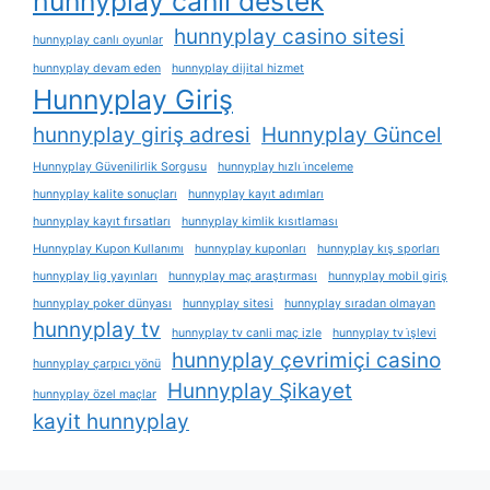
hunnyplay canli destek
hunnyplay casino sitesi
hunnyplay canlı oyunlar
hunnyplay devam eden
hunnyplay dijital hizmet
Hunnyplay Giriş
hunnyplay giriş adresi
Hunnyplay Güncel
Hunnyplay Güvenilirlik Sorgusu
hunnyplay hızlı i̇nceleme
hunnyplay kalite sonuçları
hunnyplay kayıt adımları
hunnyplay kayıt fırsatları
hunnyplay kimlik kısıtlaması
Hunnyplay Kupon Kullanımı
hunnyplay kuponları
hunnyplay kış sporları
hunnyplay lig yayınları
hunnyplay maç araştırması
hunnyplay mobil giriş
hunnyplay poker dünyası
hunnyplay sitesi
hunnyplay sıradan olmayan
hunnyplay tv
hunnyplay tv canli maç izle
hunnyplay tv i̇şlevi
hunnyplay çevrimiçi casino
hunnyplay çarpıcı yönü
Hunnyplay Şikayet
hunnyplay özel maçlar
kayit hunnyplay