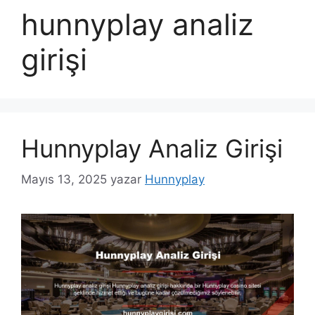
hunnyplay analiz
girişi
Hunnyplay Analiz Girişi
Mayıs 13, 2025
yazar
Hunnyplay