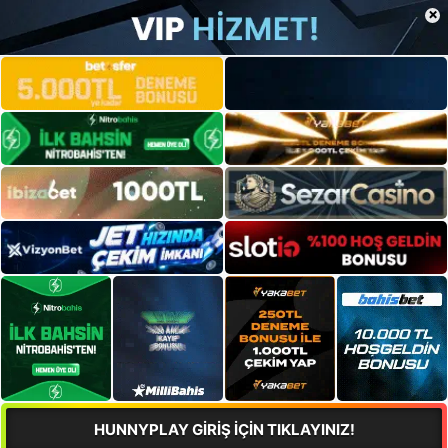
×
HUNNYPLAY GİRİŞ İÇİN TIKLAYINIZ!