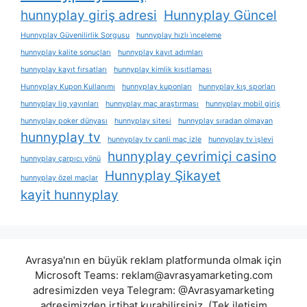
hunnyplay giriş adresi
Hunnyplay Güncel
Hunnyplay Güvenilirlik Sorgusu
hunnyplay hızlı i̇nceleme
hunnyplay kalite sonuçları
hunnyplay kayıt adımları
hunnyplay kayıt fırsatları
hunnyplay kimlik kısıtlaması
Hunnyplay Kupon Kullanımı
hunnyplay kuponları
hunnyplay kış sporları
hunnyplay lig yayınları
hunnyplay maç araştırması
hunnyplay mobil giriş
hunnyplay poker dünyası
hunnyplay sitesi
hunnyplay sıradan olmayan
hunnyplay tv
hunnyplay tv canli maç izle
hunnyplay tv i̇şlevi
hunnyplay çevrimiçi casino
hunnyplay çarpıcı yönü
Hunnyplay Şikayet
hunnyplay özel maçlar
kayit hunnyplay
Avrasya'nın en büyük reklam platformunda olmak için
Microsoft Teams:
reklam@avrasyamarketing.com
adresimizden veya Telegram: @Avrasyamarketing
adresimizden irtibat kurabilirsiniz. (Tek iletişim