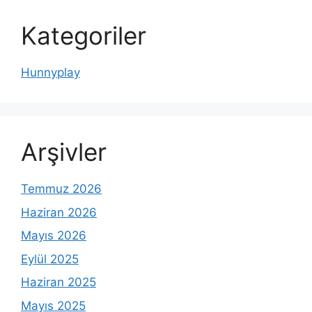
Kategoriler
Hunnyplay
Arşivler
Temmuz 2026
Haziran 2026
Mayıs 2026
Eylül 2025
Haziran 2025
Mayıs 2025