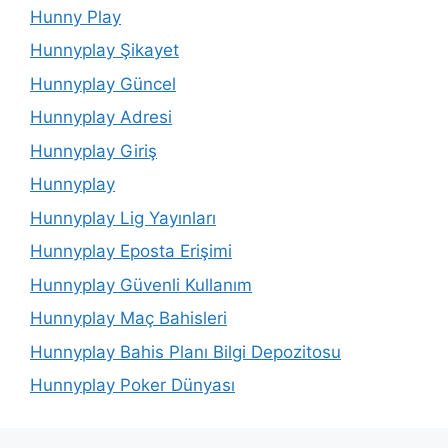
Hunny Play
Hunnyplay Şikayet
Hunnyplay Güncel
Hunnyplay Adresi
Hunnyplay Giriş
Hunnyplay
Hunnyplay Lig Yayınları
Hunnyplay Eposta Erişimi
Hunnyplay Güvenli Kullanım
Hunnyplay Maç Bahisleri
Hunnyplay Bahis Planı Bilgi Depozitosu
Hunnyplay Poker Dünyası