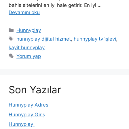
bahis sitelerini en iyi hale getirir. En iyi …
Devamını oku
Kategoriler
Hunnyplay
Etiketler
hunnyplay dijital hizmet
,
hunnyplay tv i̇şlevi
,
kayit hunnyplay
Yorum yap
Son Yazılar
Hunnyplay Adresi
Hunnyplay Giriş
Hunnyplay