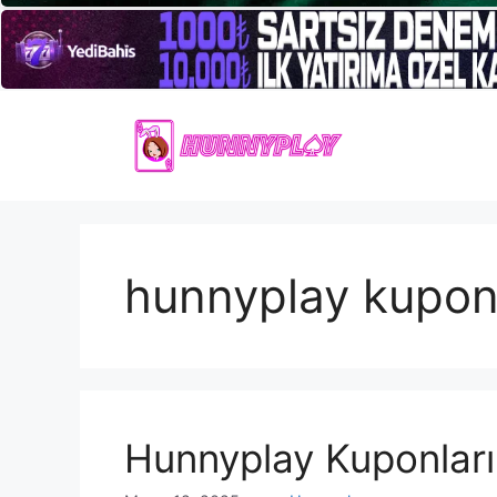
İçeriğe
atla
hunnyplay kuponl
Hunnyplay Kuponları