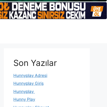
Son Yazılar
Hunnyplay Adresi
Hunnyplay Giriş
Hunnyplay
Hunny Play