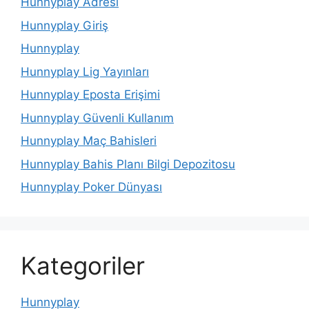
Hunnyplay Adresi
Hunnyplay Giriş
Hunnyplay
Hunnyplay Lig Yayınları
Hunnyplay Eposta Erişimi
Hunnyplay Güvenli Kullanım
Hunnyplay Maç Bahisleri
Hunnyplay Bahis Planı Bilgi Depozitosu
Hunnyplay Poker Dünyası
Kategoriler
Hunnyplay