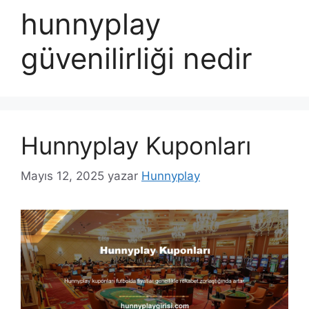
hunnyplay
güvenilirliği nedir
Hunnyplay Kuponları
Mayıs 12, 2025
yazar
Hunnyplay