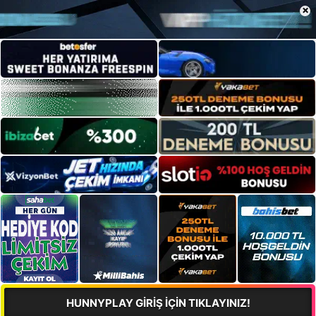
×
HUNNYPLAY GİRİŞ İÇİN TIKLAYINIZ!