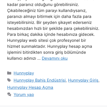
kadar paranız olduğunu görebilirsiniz.
Çıkabileceğiniz tüm parayı kullandıysanız,
paranızı almayı bitirmek için daha fazla para
isteyebilirsiniz. Bir şeyden şikayet ederseniz
hesabınızdan hızlı bir şekilde para çekebilirsiniz.
Para birkaç dakika içinde hesabınıza gidecek.
Hunnyplay web sitesi çok profesyonel bir
hizmet sunmaktadır. Hunnyplay hesap açma
işlemini bitirdikten sonra giriş bölümünde
kullanıcı adınızı …
Devamını oku
Kategoriler
Hunnyplay
Etiketler
Hunnyplay Bahis Endüstrisi
,
Hunnyplay Giriş
,
Hunnyplay Hesap Açma
Yorum yap