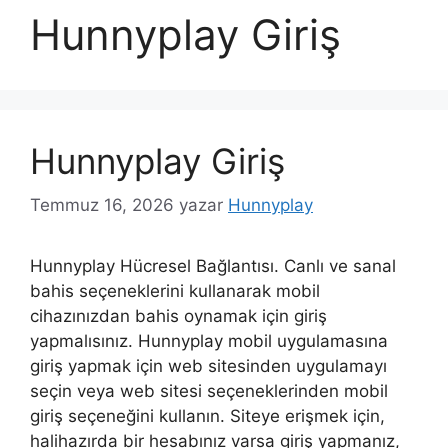
Hunnyplay Giriş
Hunnyplay Giriş
Temmuz 16, 2026
yazar
Hunnyplay
Hunnyplay Hücresel Bağlantısı. Canlı ve sanal
bahis seçeneklerini kullanarak mobil
cihazınızdan bahis oynamak için giriş
yapmalısınız. Hunnyplay mobil uygulamasına
giriş yapmak için web sitesinden uygulamayı
seçin veya web sitesi seçeneklerinden mobil
giriş seçeneğini kullanın. Siteye erişmek için,
halihazırda bir hesabınız varsa giriş yapmanız,