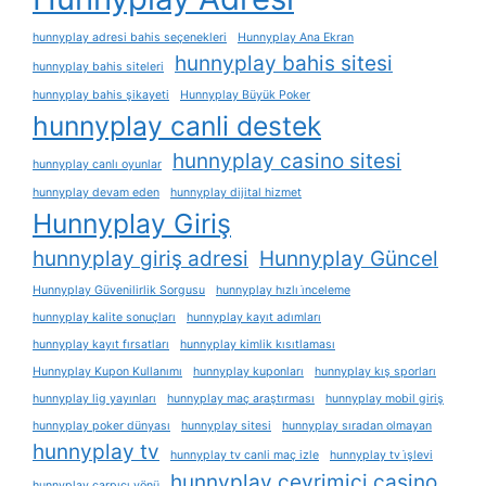
hunnyplay adresi bahis seçenekleri
Hunnyplay Ana Ekran
hunnyplay bahis sitesi
hunnyplay bahis siteleri
hunnyplay bahis şikayeti
Hunnyplay Büyük Poker
hunnyplay canli destek
hunnyplay casino sitesi
hunnyplay canlı oyunlar
hunnyplay devam eden
hunnyplay dijital hizmet
Hunnyplay Giriş
hunnyplay giriş adresi
Hunnyplay Güncel
Hunnyplay Güvenilirlik Sorgusu
hunnyplay hızlı i̇nceleme
hunnyplay kalite sonuçları
hunnyplay kayıt adımları
hunnyplay kayıt fırsatları
hunnyplay kimlik kısıtlaması
Hunnyplay Kupon Kullanımı
hunnyplay kuponları
hunnyplay kış sporları
hunnyplay lig yayınları
hunnyplay maç araştırması
hunnyplay mobil giriş
hunnyplay poker dünyası
hunnyplay sitesi
hunnyplay sıradan olmayan
hunnyplay tv
hunnyplay tv canli maç izle
hunnyplay tv i̇şlevi
hunnyplay çevrimiçi casino
hunnyplay çarpıcı yönü