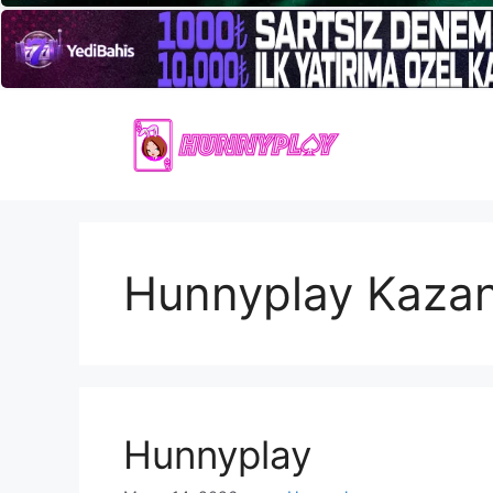
İçeriğe
atla
Hunnyplay Kazan
Hunnyplay