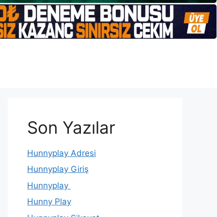
Son Yazılar
Hunnyplay Adresi
Hunnyplay Giriş
Hunnyplay
Hunny Play