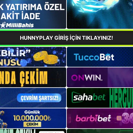
HUNNYPLAY GİRİŞ İÇİN TIKLAYINIZ!