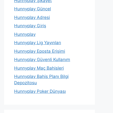
Hunnyplay Şikayet
Hunnyplay Güncel
Hunnyplay Adresi
Hunnyplay Giriş
Hunnyplay
Hunnyplay Lig Yayınları
Hunnyplay Eposta Erişimi
Hunnyplay Güvenli Kullanım
Hunnyplay Maç Bahisleri
Hunnyplay Bahis Planı Bilgi
Depozitosu
Hunnyplay Poker Dünyası