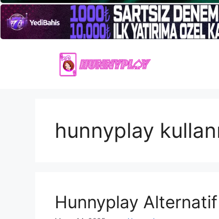
İçeriğe
atla
hunnyplay kullanı
Hunnyplay Alternatif