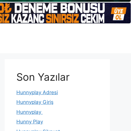
Son Yazılar
Hunnyplay Adresi
Hunnyplay Giriş
Hunnyplay
Hunny Play