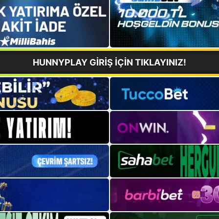
HUNNYPLAY GİRİŞ İÇİN TIKLAYINIZ!