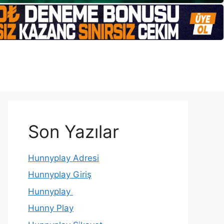
Son Yazılar
Hunnyplay Adresi
Hunnyplay Giriş
Hunnyplay
Hunny Play