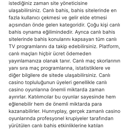
istediğiniz zaman site yöneticisine
ulaşabilirsiniz. Canlı bahis, bahis sitelerinde en
fazla kullanıcı çekmesi ve gelir elde etmesi
açısından önde gelen kategoridir. Çoğu kişi canlı
bahis oynama eğilimindedir. Ayrıca canlı bahis
sitelerinde bahis konularını kapsayan tüm canlı
TV programlarını da takip edebilirsiniz. Platform,
canlı maçları hiçbir ücret ödemeden
yayınlamanıza olanak tanır. Canlı maç skorlarının
yanı sıra maç programlarına, istatistiklere ve
diğer bilgilere de sitede ulaşabilirsiniz. Canlı
casino topluluğunun üyeleri genellikle canlı
casino oyunlarına önemli miktarda zaman
ayırırlar. Katılımcılar bu oyunlar sayesinde hem
eğlenebilir hem de önemli miktarda para
kazanabilirler. Hunnyplay, gerçek zamanlı casino
oyunlarında profesyonel krupiyeler tarafından
yürütülen canlı bahis etkinliklerine katılan