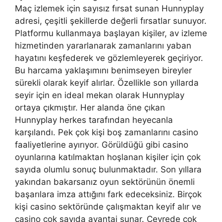
Maç izlemek için sayısız fırsat sunan Hunnyplay
adresi, çeşitli şekillerde değerli fırsatlar sunuyor.
Platformu kullanmaya başlayan kişiler, av izleme
hizmetinden yararlanarak zamanlarını yaban
hayatını keşfederek ve gözlemleyerek geçiriyor.
Bu harcama yaklaşımını benimseyen bireyler
sürekli olarak keyif alırlar. Özellikle son yıllarda
seyir için en ideal mekan olarak Hunnyplay
ortaya çıkmıştır. Her alanda öne çıkan
Hunnyplay herkes tarafından heyecanla
karşılandı. Pek çok kişi boş zamanlarını casino
faaliyetlerine ayırıyor. Görüldüğü gibi casino
oyunlarına katılmaktan hoşlanan kişiler için çok
sayıda olumlu sonuç bulunmaktadır. Son yıllara
yakından bakarsanız oyun sektörünün önemli
başarılara imza attığını fark edeceksiniz. Birçok
kişi casino sektöründe çalışmaktan keyif alır ve
casino çok sayıda avantaj sunar. Çevrede çok