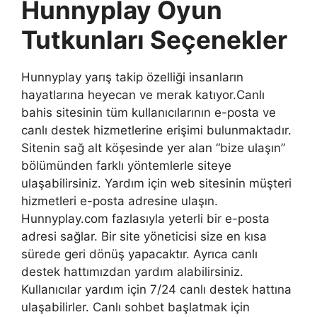
Hunnyplay Oyun
Tutkunları Seçenekler
Hunnyplay yarış takip özelliği insanların
hayatlarına heyecan ve merak katıyor.Canlı
bahis sitesinin tüm kullanıcılarının e-posta ve
canlı destek hizmetlerine erişimi bulunmaktadır.
Sitenin sağ alt köşesinde yer alan “bize ulaşın”
bölümünden farklı yöntemlerle siteye
ulaşabilirsiniz. Yardım için web sitesinin müşteri
hizmetleri e-posta adresine ulaşın.
Hunnyplay.com fazlasıyla yeterli bir e-posta
adresi sağlar. Bir site yöneticisi size en kısa
sürede geri dönüş yapacaktır. Ayrıca canlı
destek hattımızdan yardım alabilirsiniz.
Kullanıcılar yardım için 7/24 canlı destek hattına
ulaşabilirler. Canlı sohbet başlatmak için