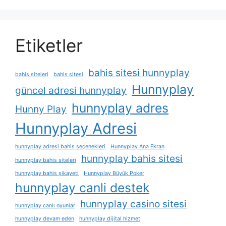
Etiketler
bahis sitesi hunnyplay
bahis siteleri
bahis sitesi
Hunnyplay
güncel adresi hunnyplay
hunnyplay adres
Hunny Play
Hunnyplay Adresi
hunnyplay adresi bahis seçenekleri
Hunnyplay Ana Ekran
hunnyplay bahis sitesi
hunnyplay bahis siteleri
hunnyplay bahis şikayeti
Hunnyplay Büyük Poker
hunnyplay canli destek
hunnyplay casino sitesi
hunnyplay canlı oyunlar
hunnyplay devam eden
hunnyplay dijital hizmet