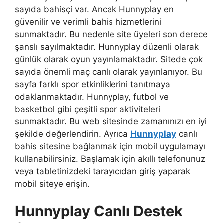
sayıda bahisçi var. Ancak Hunnyplay en
güvenilir ve verimli bahis hizmetlerini
sunmaktadır. Bu nedenle site üyeleri son derece
şanslı sayılmaktadır. Hunnyplay düzenli olarak
günlük olarak oyun yayınlamaktadır. Sitede çok
sayıda önemli maç canlı olarak yayınlanıyor. Bu
sayfa farklı spor etkinliklerini tanıtmaya
odaklanmaktadır. Hunnyplay, futbol ve
basketbol gibi çeşitli spor aktiviteleri
sunmaktadır. Bu web sitesinde zamanınızı en iyi
şekilde değerlendirin. Ayrıca
Hunnyplay
canlı
bahis sitesine bağlanmak için mobil uygulamayı
kullanabilirsiniz. Başlamak için akıllı telefonunuz
veya tabletinizdeki tarayıcıdan giriş yaparak
mobil siteye erişin.
Hunnyplay Canlı Destek