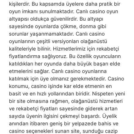
kişilerdir. Bu kapsamda üyelere daha pratik bir
oyun imkanı sunulmaktadır. Canlı casino oyun
altyapısı oldukça güvenilirdir. Bu altyapı
sayesinde oyunlarda çökme, donma gibi
sorunlar yaşanmamaktadır. Canlı casino
oyunlarının çeşitli versiyonları olağanüstü
kaliteleriyle bilinir. Hizmetlerimiz için rekabetçi
fiyatlandırma sağlıyoruz. Bu özellik oyuncuların
katıldıkları her oyunda daha büyük başarı elde
etmelerini sağlar. Canlı casino oyunlarına
katılmak için üye olmanız gerekmektedir. Casino
konumu, casino işinde kar elde etmenin en
basit ve en hızlı yollarından biridir. Nispeten yeni
bir site olmasına rağmen, olağanüstü hizmetleri
ve rekabetçi fiyatları sayesinde giderek artan
sayıda üyenin ilgisini çekmeyi başardı. Üyelik
anından itibaren geniş bir yelpazede bahis ve
casino seçenekleri sunan site, sunduğu cazip