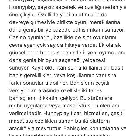
Hunnyplay, sayısız seçenek ve özelliği nedeniyle
öne çıkıyor. Özellikle yeni anlatımların da
devreye girmesiyle birlikte oyun, meraklılarına
daha geniş bir yelpazede bahis imkanı sunuyor.
Casino oyunlarını, özellikle de slot oyunlarını
çevreleyen çok sayıda hikaye vardır. Ek olarak
güncellenen bonus seçenekleri, yeni oyunculara
daha geniş bir oyun seçeneği yelpazesi
sunuyor. Kayıt olduktan sonra kullanıcılar, basit
bahis gereklilikleri veya koşullarının yanı sıra
farklı bonuslar alabilirler. Bahislerin çeşitli
versiyonları arasında özellikle iki tanesi
bahisçilerin dikkatini çekiyor. Bu sürümlere
mobil uygulama veya masaüstü sürümleri adı
verilmektedir. Hunnyplay ticari hizmetleri, çeşitli
masaüstü özellikleri sunan bu iki platform
aracılığıyla mevcuttur. Bahisçiler, konumlarına ve