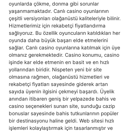
oyunlarda çökme, donma gibi sorunlar
yaşanmamaktadır. Canlı casino oyunlarının
çeşitli versiyonları olağanüstü kaliteleriyle bilinir.
Hizmetlerimiz için rekabetçi fiyatlandırma
sağlıyoruz. Bu özellik oyuncuların katıldıkları her
oyunda daha büyük başarı elde etmelerini
sağlar. Canlı casino oyunlarına katılmak için üye
olmanız gerekmektedir. Casino konumu, casino
işinde kar elde etmenin en basit ve en hızlı
yollarından biridir. Nispeten yeni bir site
olmasına rağmen, olağanüstü hizmetleri ve
rekabetçi fiyatları sayesinde giderek artan
sayıda üyenin ilgisini çekmeyi başardı. Üyelik
anından itibaren geniş bir yelpazede bahis ve
casino seçenekleri sunan site, sunduğu cazip
bonuslar sayesinde bahis tutkunlarının popüler
bir destinasyonu haline geldi. Web sitesi hızlı
işlemleri kolaylaştırmak için tasarlanmıştır ve