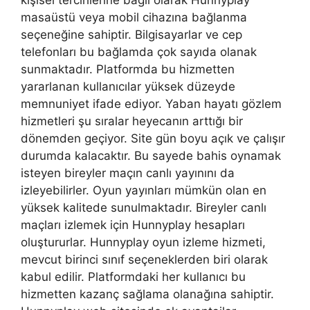
kişisel tercihlerine bağlı olarak Hunnyplay
masaüstü veya mobil cihazına bağlanma
seçeneğine sahiptir. Bilgisayarlar ve cep
telefonları bu bağlamda çok sayıda olanak
sunmaktadır. Platformda bu hizmetten
yararlanan kullanıcılar yüksek düzeyde
memnuniyet ifade ediyor. Yaban hayatı gözlem
hizmetleri şu sıralar heyecanın arttığı bir
dönemden geçiyor. Site gün boyu açık ve çalışır
durumda kalacaktır. Bu sayede bahis oynamak
isteyen bireyler maçın canlı yayınını da
izleyebilirler. Oyun yayınları mümkün olan en
yüksek kalitede sunulmaktadır. Bireyler canlı
maçları izlemek için Hunnyplay hesapları
oluştururlar. Hunnyplay oyun izleme hizmeti,
mevcut birinci sınıf seçeneklerden biri olarak
kabul edilir. Platformdaki her kullanıcı bu
hizmetten kazanç sağlama olanağına sahiptir.