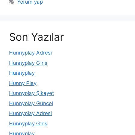
Yorum yap
Son Yazılar
Hunnyplay Adresi
Hunnyplay Giriş
Hunnyplay
Hunny Play
Hunnyplay Şikayet
Hunnyplay Güncel
Hunnyplay Adresi
Hunnyplay Giriş
Hunnyplay