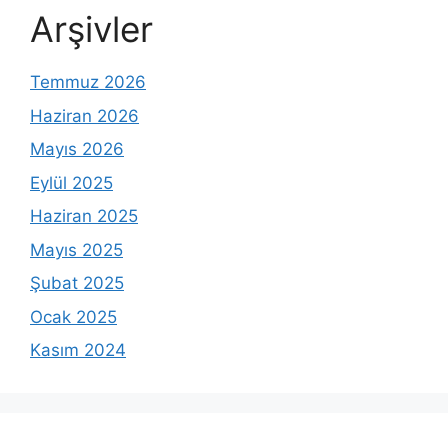
Arşivler
Temmuz 2026
Haziran 2026
Mayıs 2026
Eylül 2025
Haziran 2025
Mayıs 2025
Şubat 2025
Ocak 2025
Kasım 2024